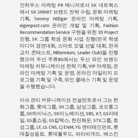
인하우스 마케팅 PR 매니저로서 SK 네트웍스
에서 SK SMART 브랜드 전략 수립, 문화 마케팅
기획, Tommy Hilfiger 온라인 마케팅 기획,
eigenpost.com 온라인 개발 및 기획, Fashion
Recommendation Service 구현을 위한 3D Project
진행, SK 그룹 학생 문화 사업 진행(전국 학생
미디어 경연대회, 스마트 모델 선발 대회, 전국
교지 콘테스트, Millennium, Leader Club)을 진행
했으며 두산 주류BG에서는 두산 와인 브랜드
마케팅 커뮤니케이션 전략 기획, VIP 마케팅, 온
라인 마케팅 기획 및 운영, 온라인 마일리지 프
로그램 기획 및 구축, 와인 클래스 기획 및 운영
을 수행했습니다.
이슈 관리 커뮤니케이션 컨설턴트로서 그는 한
화그룹, 롯데그룹, SK그룹, 삼성그룹, 코오롱그
룹, SK하이닉스, SK이노베이션, SBS, KT, GS리테
일, GS홈쇼핑, GS칼텍스, 한진해운, STX그룹, 효
성그룹, LF, LG CNS, CJ ENM, YG 엔터테인먼트, 롯
데칠성음료, 롯데웰푸드, 파리바게뜨, 배스킨