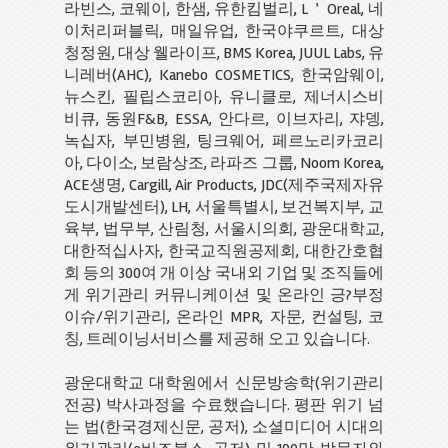
라빈스, 코웨이, 한샘, 유한킴벌리, L＇Oreal, 네
이처리퍼블릭, 매일유업, 한국야쿠르트, 대상
청정원, 대상 웰라이프, BMS Korea, JUUL Labs, 유
니레버(AHC), Kanebo COSMETICS, 한국암웨이,
뉴스킨, 필립스코리아, 유니클로, 제너시스비
비큐, 동원F&B, ESSA, 안다르, 이브자리, 쟈뎅,
녹십자, 부민병원, 팅크웨어, 페르노리카코리
아, 다이소, 보람상조, 라파즈 그룹, Noom Korea,
ACE생명, Cargill, Air Products, JDC(제주국제자유
도시개발센터), LH, 서울특별시, 보건복지부, 교
육부, 법무부, 산림청, 서울시의회, 광운대학교,
대한적십사자, 한국교직원공제회, 대한간호협
회 등의 300여 개 이상 국내외 기업 및 조직들에
게 위기관리 커뮤니케이션 및 온라인 긍?부정
이슈/위기관리, 온라인 MPR, 자문, 컨설팅, 코
칭, 트레이닝서비스를 제공해 오고 있습니다.
광운대학교 대학원에서 신문방송학(위기관리
전공) 박사과정을 수료했습니다. 평판 위기 넘
는 법(한국경제신문, 공저), 소셜미디어 시대의